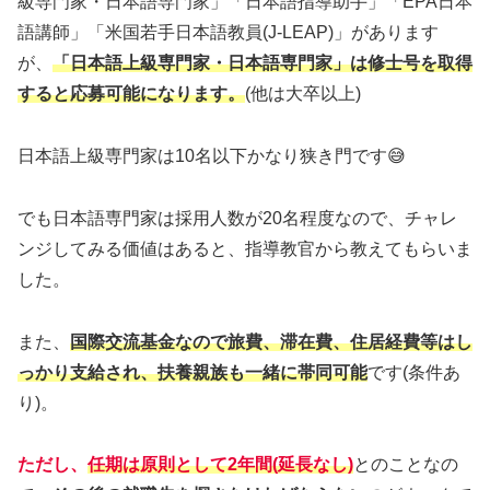
級専門家・日本語専門家」「日本語指導助手」「EPA日本
語講師」「米国若手日本語教員(J-LEAP)」があります
が、
「日本語上級専門家・日本語専門家」は修士号を取得
すると応募可能になります。
(他は大卒以上)
日本語上級専門家は10名以下かなり狭き門です😅
でも日本語専門家は採用人数が20名程度なので、チャレ
ンジしてみる価値はあると、指導教官から教えてもらいま
した。
また、
国際交流基金なので旅費、滞在費、住居経費等はし
っかり支給され、扶養親族も一緒に帯同可能
です(条件あ
り)。
ただし、
任期は原則として2年間(延長なし)
とのことなの