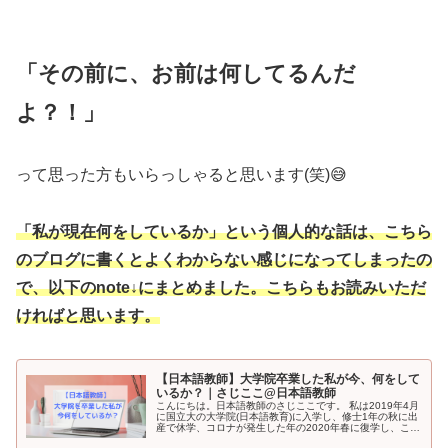
「その前に、お前は何してるんだ
よ？
！
」
って思った方もいらっしゃると思います(笑)😅
「私が現在何をしているか」という個人的な話は、こちら
のブログに書くとよくわからない感じになってしまったの
で、以下のnote↓にまとめました。こちらもお読みいただ
ければと思います。
【日本語教師】大学院卒業した私が今、何をして
いるか？｜さじここ@日本語教師
こんにちは。日本語教師のさじここです。 私は2019年4月
に国立大の大学院(日本語教育)に入学し、修士1年の秋に出
産で休学、コロナが発生した年の2020年春に復学し、この
春(2022年)無事大学院を修了しました。 で、最近、大学院