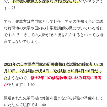
で、
その後の就職先を探さなければならない
のがネックで
す…😥
でも、先輩方は専門家として赴任してその後知り合いに誘
われ現地の大学や国内の非常勤講師の職についている感じ
ですので、そこでの人脈がその後を左右するといっても過
言ではないでしょう。
2021年の日本語専門家の応募書類(1次試験)の締め切りは8
月13日、2次試験は9月4日、3次試験は10月4日〜8日だっ
た
ようなので、
修士2年目の修論執筆追い込み時期に選考
が
あります！！😱
派遣された先輩同期は修論を書きながら試験の準備をして
いたなんて脱帽です…😫