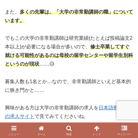
また、
多くの先輩は、
「
大学の非常勤講師の職」について
います。
でもこの大学の非常勤講師は研究業績(たとえば投稿論文2
本以上)が必要になる場合が多いので、
修士卒業してすぐ
就ける可能性があるのは母校の留学センターや留学生別科
というのが現状
……😥
募集人数も1名とか…なので、非常勤講師といえど基本的
に狭き門かと……
興味がある方は大学の非常勤講師の求人を
日本語教育学会
の求人サイト
で見てみてくださいね。
また非常勤講師は任期あり(たいてい3年)、かつ、
毎日の
メニュー
ホーム
検索
トップ
サイドバー