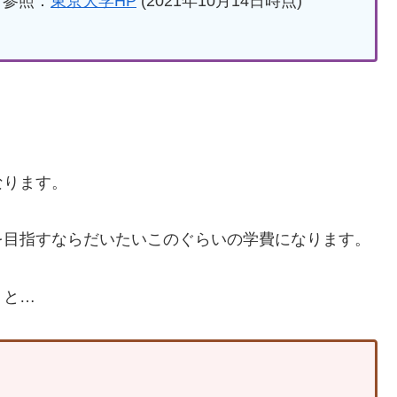
参照：
東京大学HP
(2021年10月14日時点)
なります。
を目指すならだいたいこのぐらいの学費になります。
うと…