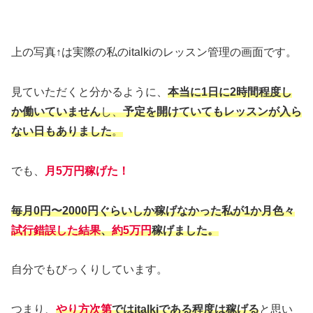
上の写真↑は実際の私のitalkiのレッスン管理の画面です。
見ていただくと分かるように、
本当に1日に2時間程度し
か働いていません
し、
予定を開けていてもレッスンが入ら
ない日もありました
。
でも、
月5万円稼げた！
毎月0円〜2000円ぐらいしか稼げなかった私が1か月色々
試行錯誤した結果
、
約5万円
稼げました。
自分でもびっくりしています。
つまり、
やり方次第
ではitalkiである程度は稼げる
と思い