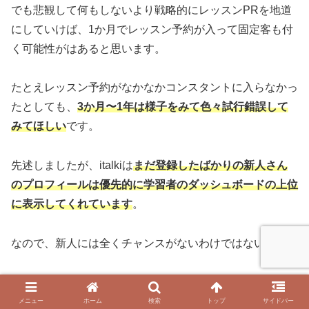
でも悲観して何もしないより戦略的にレッスンPRを地道
にしていけば、1か月でレッスン予約が入って固定客も付
く可能性がはあると思います。
たとえレッスン予約がなかなかコンスタントに入らなかっ
たとしても、
3か月〜1年は様子をみて色々試行錯誤して
みてほしい
です。
先述しましたが、italkiは
まだ登録したばかりの新人さん
のプロフィールは優先的に学習者のダッシュボードの上位
に表示してくれています
。
なので、新人には全くチャンスがないわけではないです。
むしろ
新人期間中こそラッキー期間
なので、積極的に集客
してレッスン実施回数を増やしていきましょう！
メニュー
ホーム
検索
トップ
サイドバー