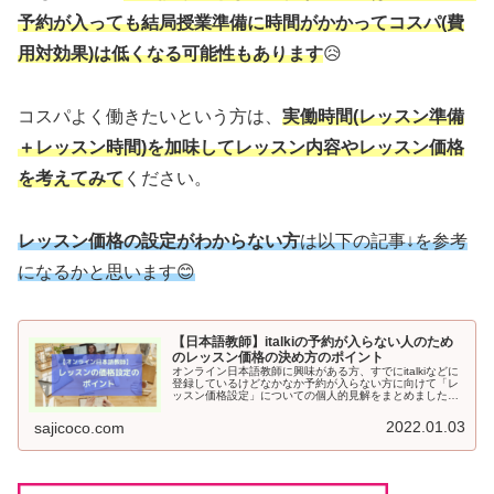
予約が入っても結局授業準備に時間がかかってコスパ(費
用対効果)は低くなる可能性もあります
😥
コスパよく働きたいという方は、
実働時間(レッスン準備
＋レッスン時間)を加味してレッスン内容やレッスン価格
を考えてみて
ください。
レッスン価格の設定がわからない方
は以下の記事↓を参考
になるかと思います😊
【日本語教師】italkiの予約が入らない人のため
のレッスン価格の決め方のポイント
オンライン日本語教師に興味がある方、すでにitalkiなどに
登録しているけどなかなか予約が入らない方に向けて「レ
ッスン価格設定」についての個人的見解をまとめました。
少しでもこのコロナ禍で日本語教師を続ける助けになれた
ら幸いです。
2022.01.03
sajicoco.com