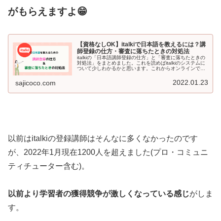
がもらえますよ😁
【資格なしOK】italkiで日本語を教えるには？講
師登録の仕方・審査に落ちたときの対処法
italkiの「日本語講師登録の仕方」と「審査に落ちたときの
対処法」をまとめました。これを読めばitalkiのシステムに
ついて少しわかるかと思います。これからオンラインで日
本語を教えたい人、italkiに興味がある人必見です！
2022.01.23
sajicoco.com
以前はitalkiの登録講師はそんなに多くなかったのです
が、2022年1月現在1200人を超えました(プロ・コミュニ
ティチューター含む)。
以前より学習者の獲得競争が激しくなっている感じ
がしま
す。