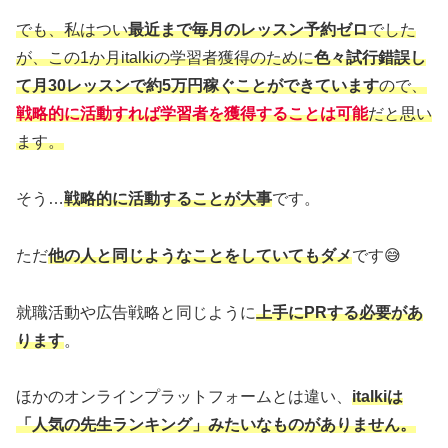
でも、私はつい
最近まで毎月のレッスン予約ゼロ
でした
が、この1か月italkiの学習者獲得のために
色々試行錯誤し
て月30レッスンで約5万円稼ぐことができています
ので、
戦略的に活動すれば学習者を獲得することは可能
だと思い
ます。
そう…
戦略的に活動することが大事
です。
ただ
他の人と同じようなことをしていてもダメ
です😅
就職活動や広告戦略と同じように
上手にPRする必要があ
ります
。
ほかのオンラインプラットフォームとは違い、
italkiは
「人気の先生ランキング」みたいなものがありません。