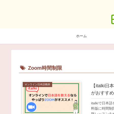
ホーム
Zoom時間制限
オンライン日本語教師
【italk
がおすすめ
italkiで
料版に時間制
版レッスンを