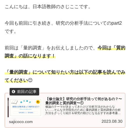
こんにちは、日本語教師のさじここです。
今回も前回に引き続き、研究の分析手法についてのpart2
です。
前回は「量的調査」をお伝えしましたので、
今回は「質的
調査」の話になります！
「量的調査」について知りたい方は以下の記事を
読んでみ
て
ください
😊
【修士論文】研究の分析手法って何があるの？〜
量的調査と質的調査〜①
修論のテーマが決まってきたけど分析方法がわからな
い……そんな大学院生のために量的調査と質的調査の分析
方法をざっくり紹介＆研究の助けになるおすすめ参考書も
シェアします。これから研究をスタートする修士１年生の
人必見！
2023.08.30
sajicoco.com