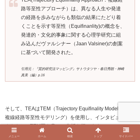
路等至性アプローチ）は、異なる人生や発達
の経路を歩みながらも類似の結果にたどり着
くことを示す等至性（Equifinanlity)の概念を、
発達的・文化的事象に関する心理学研究に組
み込んだヴァルシナー（Jaan Valsiner)の創案
に基づいて開発された。
引用元：『質的研究法マッピング』サトウタツヤ・春日秀朗・神崎
真美（編）p.16
そして、TEAはTEM（Trajectory Equifinality Modeling：
複線経路等至性モデリング）を使用し、インタビューデー
タをもとにTEM図を書いて分析を行います。
メニュー
ホーム
検索
トップ
サイドバー