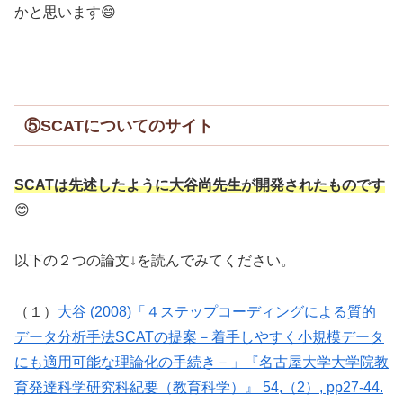
かと思います😄
⑤SCATについてのサイト
SCATは先述したように大谷尚先生が開発されたものです
😊
以下の２つの論文↓を読んでみてください。
（１）
大谷 (2008)「４ステップコーディングによる質的
データ分析手法SCATの提案－着手しやすく小規模データ
にも適用可能な理論化の手続き－」『名古屋大学大学院教
育発達科学研究科紀要（教育科学）』 54,（2）, pp27-44.